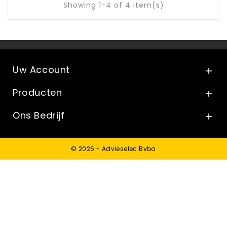
Showing 1-4 of 4 item(s)
Uw Account

Producten

Ons Bedrijf

© 2026 - Advieselec Bvba