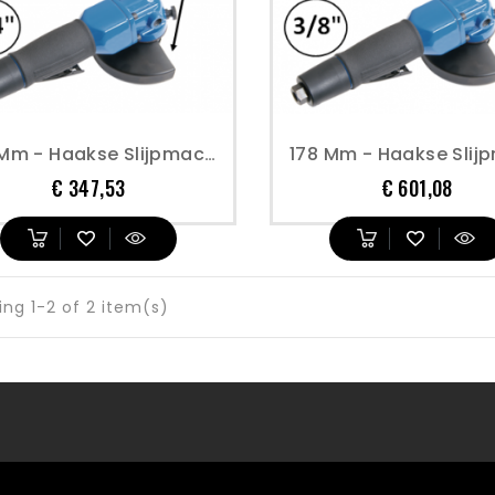
125 Mm - Haakse Slijpmachine - Perslucht
Prijs
Prijs
€ 347,53
€ 601,08
ng 1-2 of 2 item(s)