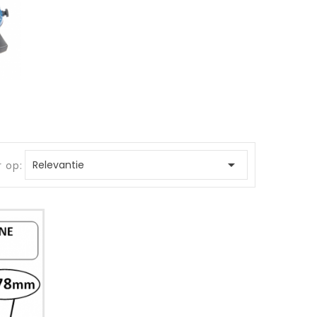

Relevantie
r op: