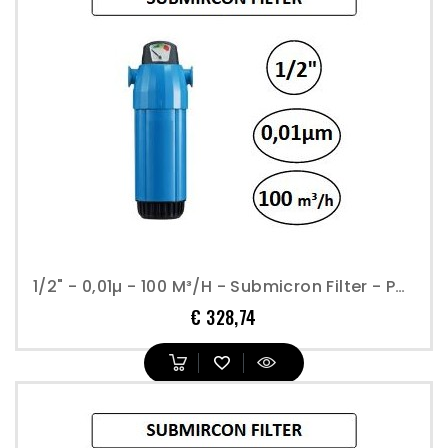
1/2" - 0,01µ - 100 M³/h - Submicron Filter - Perslucht
Prijs
€ 328,74