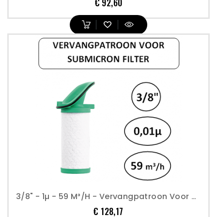
Prijs
€ 92,60
3/8" - 1µ - 59 M³/h - Vervangpatroon Voor Submicron Filter - Perslucht
Prijs
€ 128,17