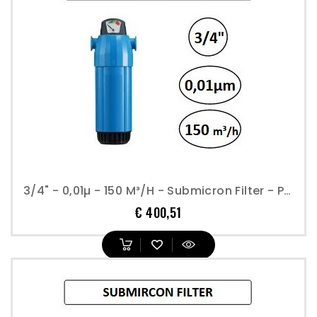
3/4" - 0,01µ - 150 M³/h - Submicron Filter - Perslucht
Prijs
€ 400,51