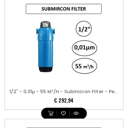
1/2" - 0,01µ - 55 M³/h - Submicron Filter - Perslucht
Prijs
€ 292,94