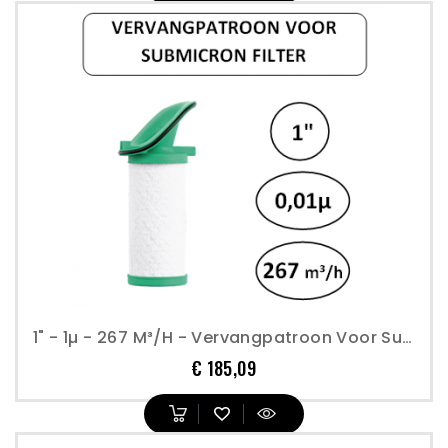
1" - 1µ - 267 M³/h - Vervangpatroon Voor Submicron Filter - Perslucht
Prijs
€ 185,09