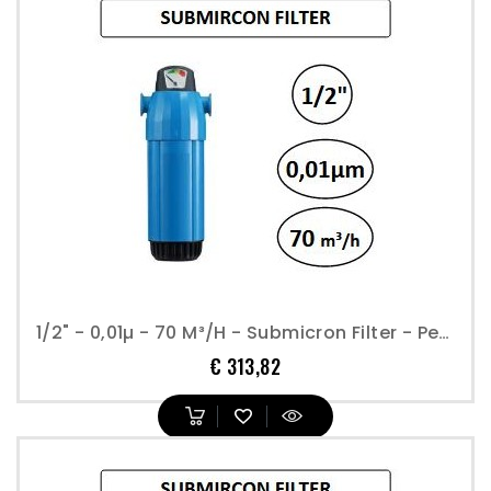
1/2" - 0,01µ - 70 M³/h - Submicron Filter - Perslucht
Prijs
€ 313,82