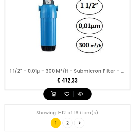
1 1/2" - 0,01µ - 300 M³/h - Submicron Filter - Perslucht
Prijs
€ 472,33
Showing 1-12 of 16 item(s)

1
2