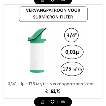
3/4" - 1µ - 175 M³/h - Vervangpatroon Voor Submicron Filter - Perslucht
Prijs
€ 163,79