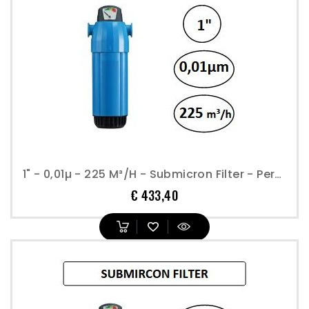
1" - 0,01µ - 225 M³/h - Submicron Filter - Perslucht
Prijs
€ 433,40