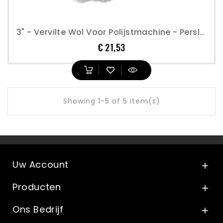
3" - Vervilte Wol Voor Polijstmachine - Perslucht
Prijs
€ 21,53
Showing 1-5 of 5 item(s)
Uw Account

Producten

Ons Bedrijf
