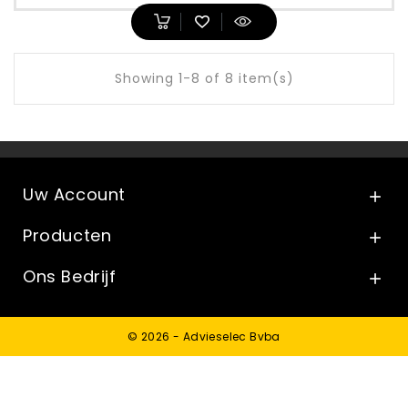
Showing 1-8 of 8 item(s)
Uw Account

Producten

Ons Bedrijf

© 2026 - Advieselec Bvba