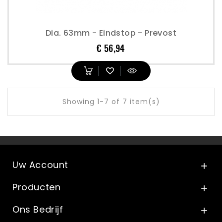
Dia. 63mm - Eindstop - Prevost
Prijs
€ 56,94
Showing 1-7 of 7 item(s)
Uw Account

Producten

Ons Bedrijf
