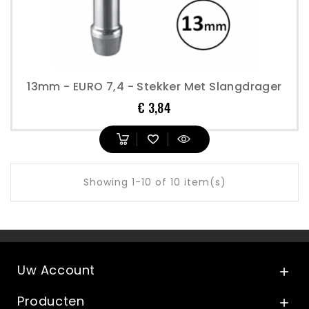
13mm - EURO 7,4 - Stekker Met Slangdrager
Prijs
€ 3,84
Showing 1-10 of 10 item(s)
Uw Account

Producten
