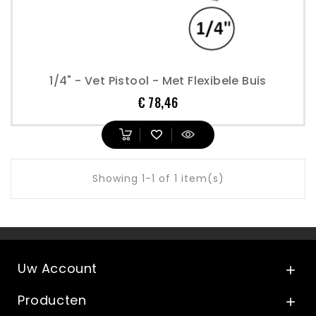
1/4" - Vet Pistool - Met Flexibele Buis
Prijs
€ 78,46
Showing 1-1 of 1 item(s)
Uw Account

Producten
