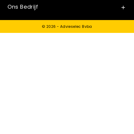
Ons Bedrijf

© 2026 - Advieselec Bvba