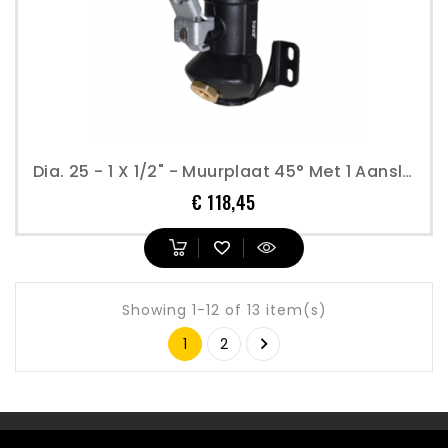
Dia. 25 - 1 X 1/2" - Muurplaat 45° Met 1 Aansluiting En Afsluiter - Transair
Prijs
€ 118,45
Showing 1-12 of 13 item(s)

1
2