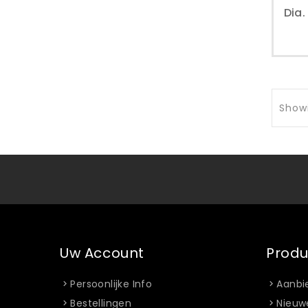
Showi
Uw Account
Prod
Persoonlijke Info
Aanbi
Bestellingen
Nieuw