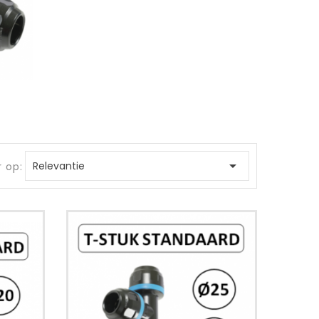

Relevantie
r op: