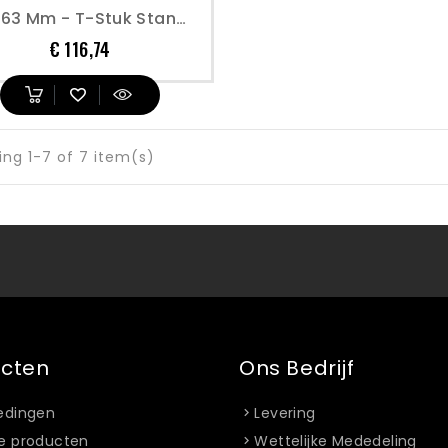
Dia. 63 Mm - T-Stuk Standaard - Prevost
Prijs
€ 116,74
ng 1-7 of 7 item(s)
ucten
Ons Bedrijf
edingen
Levering
e producten
Wettelijke Mededeling