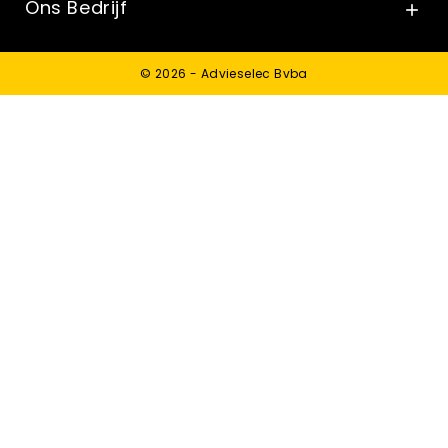
Ons Bedrijf

© 2026 - Advieselec Bvba