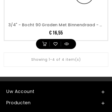
3/4" - Bocht 90 Graden Met Binnendraad - Perslucht
Prijs
€ 16,55
Showing 1-4 of 4 item(s)
Uw Account

Producten
