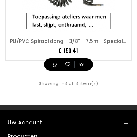
PU/PVC Spiraalslang - 3/8" - 7,5m - Speciale Toepassingen
Prijs
€ 150,41
Showing 1-3 of 3 item(s)
Uw Account

Producten