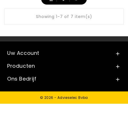
Showing 1-7 of 7 item(s)
Uw Account

Producten

Ons Bedrijf

© 2026 - Advieselec Bvba