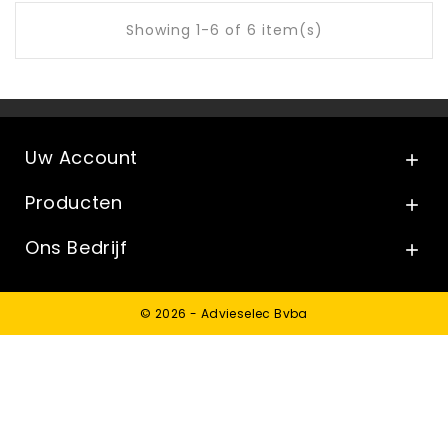
Showing 1-6 of 6 item(s)
Uw Account

Producten

Ons Bedrijf

© 2026 - Advieselec Bvba