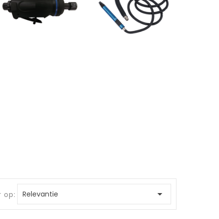

Relevantie
r op: