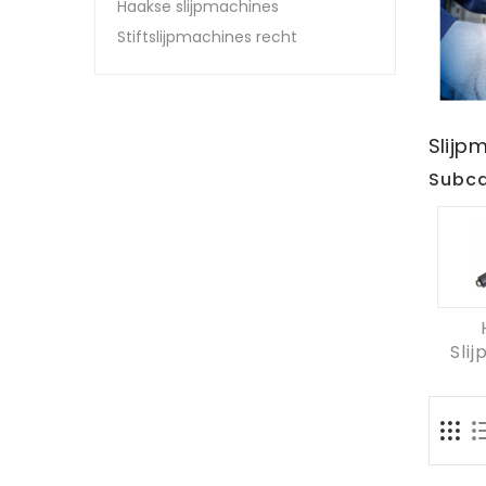
Haakse slijpmachines
Stiftslijpmachines recht
Slijp
Subca
Sli