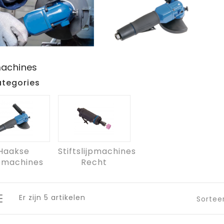
machines
tegories
Haakse
Stiftslijpmachines
jpmachines
Recht
Er zijn 5 artikelen
Sortee