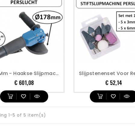
178 Mm - Haakse Slijpmachine - Perslucht
Prijs
Prijs
€ 601,08
€ 52,14
ng 1-5 of 5 item(s)