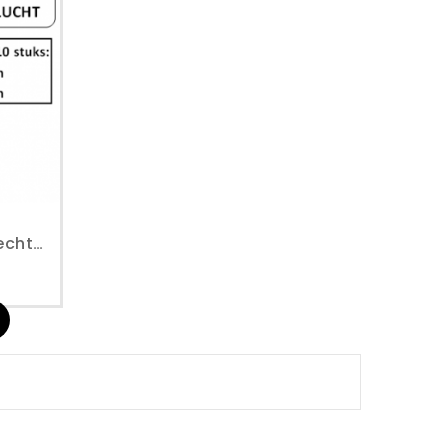
Slijpstenenset Voor Rechte Stifslijpmachine Perslucht