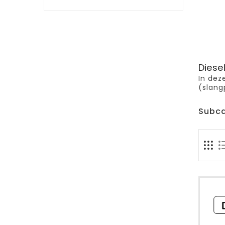
Diese
In dez
(slang
Subca