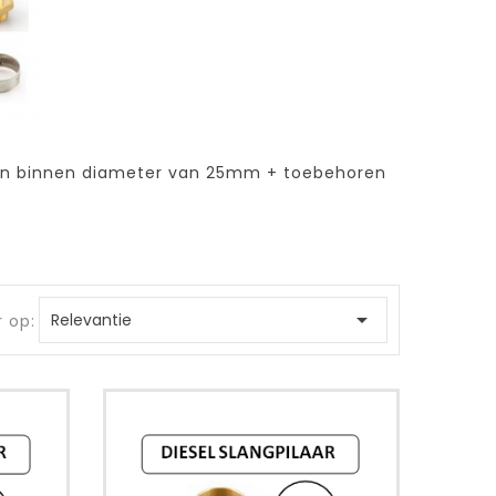
een binnen diameter van 25mm + toebehoren

Relevantie
r op: