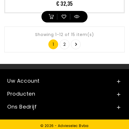
Prijs
€ 32,35
Showing 1-12 of 15 item(s)

1
2
Uw Account

Producten

Ons Bedrijf

© 2026 - Advieselec Bvba