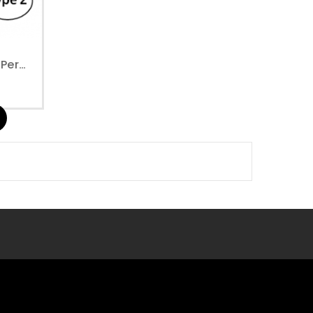
Zwenkbare Voet Voor Perslucht Haspels Open Model Geverfd Staal - Type 2