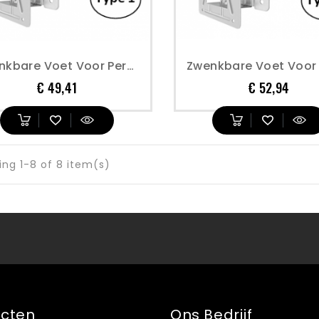
Zwenkbare Voet Voor Perslucht Haspels Open Model Geverfd Staal - Type 1
Prijs
Prijs
€ 49,41
€ 52,94
ng 1-8 of 8 item(s)
ucten
Ons Bedrijf