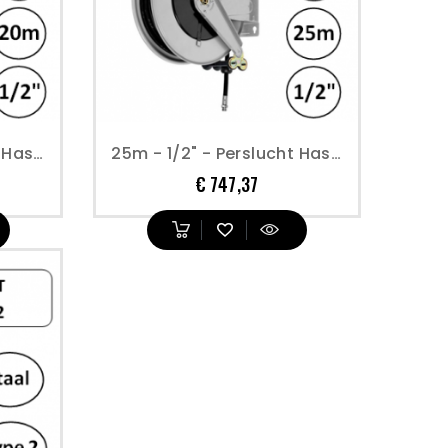
20m - 1/2" - Perslucht Haspel - Open Model - Geverfd Staal - Type 2
25m - 1/2" - Perslucht Haspel - Open Model - Geverfd Staal - Type 2
Prijs
€ 747,37