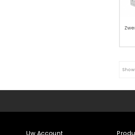
Showi
Uw Account
Prod