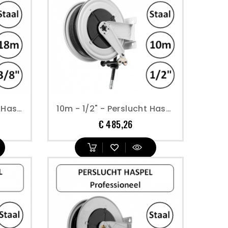
18m - 3/8" - Perslucht Haspel - Open Model - Geverfd Staal - Type 1
10m - 1/2" - Perslucht Haspel - Open Model - Geverfd Staal - Type 1
Prijs
€ 485,26