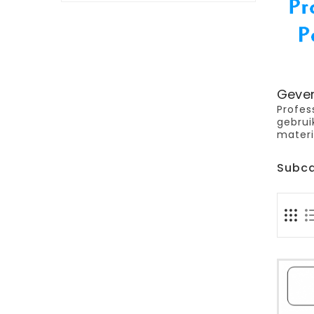
Gever
Profes
gebrui
materi
Subca