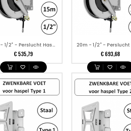
15m - 1/2" - Perslucht Haspel - Open Model - Geverfd Staal - Type 1
Prijs
Prijs
€ 535,79
€ 693,68