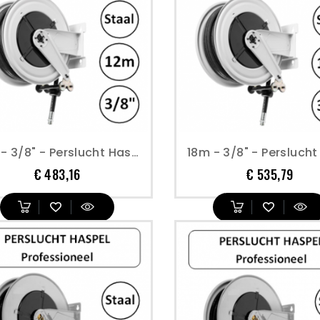
12m - 3/8" - Perslucht Haspel - Open Model - Geverfd Staal - Type 1
Prijs
Prijs
€ 483,16
€ 535,79