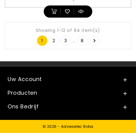
Showing 1-12 of 94 item(s)

1
2
3
…
8
Uw Account

Producten

Ons Bedrijf

© 2026 - Advieselec Bvba